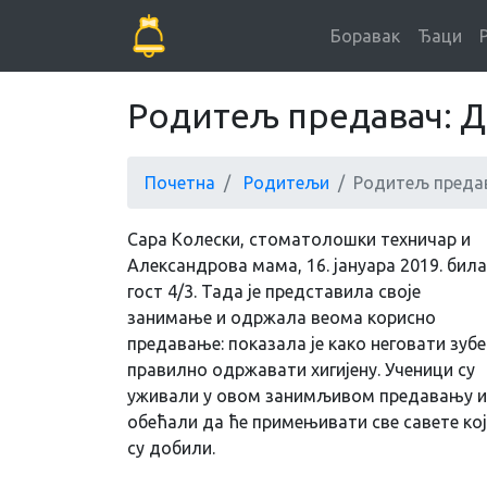
Боравак
Ђаци
Родитељ предавач: Да
Почетна
Родитељи
Родитељ преда
Сара Колески, стоматолошки техничар и
Александрова мама, 16. јануара 2019. била
гост 4/3. Тада је представила своје
занимање и одржала веома корисно
предавање: показала је како неговати зубе
правилно одржавати хигијену. Ученици су
уживали у овом занимљивом предавању и
обећали да ће примењивати све савете кој
су добили.