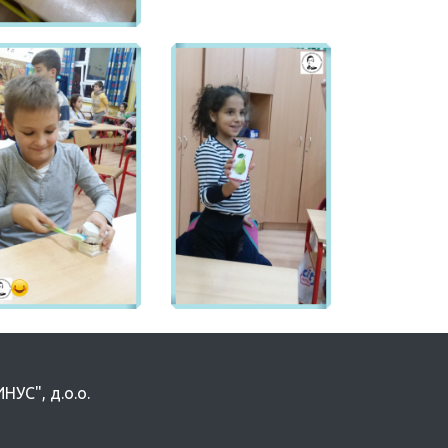
УС", д.о.о.