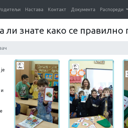
Родитељи
Настава
Контакт
Документа
Распореди
 ли знате како се правилно 
вач
 је
 и
е