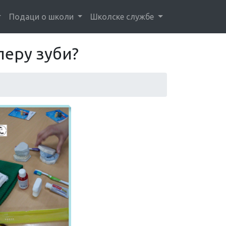
Подаци о школи
Школске службе
перу зуби?