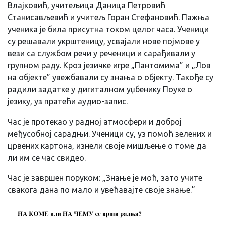
Влајковић, учитељица Даница Петровић
Станисављевић и учитељ Горан Стефановић. Пажња
ученика је била присутна током целог часа. Ученици
су решавали укрштеницу, усвајали нове појмове у
вези са службом речи у реченици и сарађивали у
групном раду. Кроз језичке игре „Пантомима” и „Лов
на објекте” увежбавали су знања о објекту. Такође су
радили задатке у дигиталном уџбенику Поуке о
језику, уз пратећи аудио-запис.
Час је протекао у радној атмосфери и доброј
међусобној сарадњи. Ученици су, уз помоћ зелених и
црвених картона, изнели своје мишљење о томе да
ли им се час свидео.
Час је завршен поруком: „Знање је моћ, зато учите
свакога дана по мало и увећавајте своје знање.”