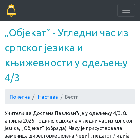
„Објекат” - Угледни час из
српског језика и
књижевности у одељењу
4/3
Почетна
Настава
Вести
Учитељица Достана Павловић је у одељењу 4/3, 8.
априла 2026. године, одржала угледни час из српског
језика, „Објекат” (обрада). Часу је присуствовала
заменица директорке Јелена Чедић, педагог Лидија