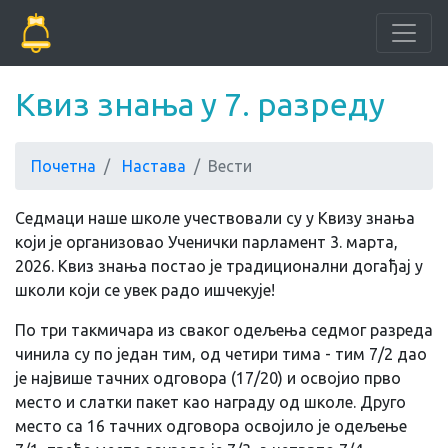
Квиз знања у 7. разреду
Почетна
Настава
Вести
Седмаци наше школе учествовали су у Квизу знања
који је организовао Ученички парламент 3. марта,
2026. Квиз знања постао је традиционални догађај у
школи који се увек радо ишчекује!
По три такмичара из сваког одељења седмог разреда
чинила су по један тим, од четири тима - тим 7/2 дао
је највише тачних одговора (17/20) и освојио прво
место и слатки пакет као награду од школе. Друго
место са 16 тачних одговора освојило је одељење