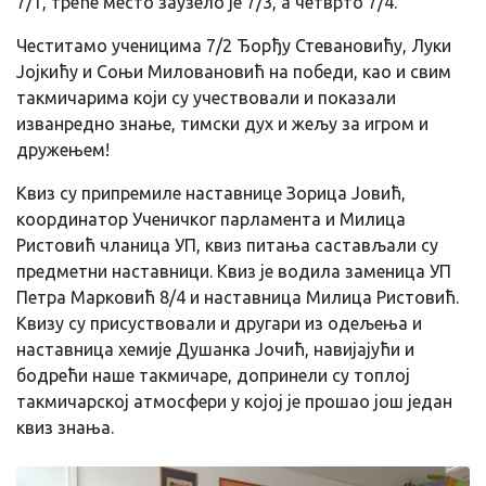
7/1, треће место заузело је 7/3, а четврто 7/4.
Честитамо ученицима 7/2 Ђорђу Стевановићу, Луки
Јојкићу и Соњи Миловановић на победи, као и свим
такмичарима који су учествовали и показали
изванредно знање, тимски дух и жељу за игром и
дружењем!
Квиз су припремиле наставнице Зорица Јовић,
координатор Ученичког парламента и Милица
Ристовић чланица УП, квиз питања састављали су
предметни наставници. Квиз је водила заменица УП
Петра Марковић 8/4 и наставница Милица Ристовић.
Квизу су присуствовали и другари из одељења и
наставница хемије Душанка Јочић, навијајући и
бодрећи наше такмичаре, допринели су топлој
такмичарској атмосфери у којој је прошао још један
квиз знања.