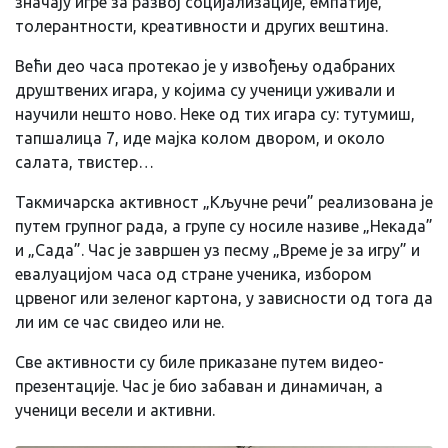
значају игре за развој социјализације, емпатије,
толерантности, креативности и других вештина.
Већи део часа протекао је у извођењу одабраних
друштвених игара, у којима су ученици уживали и
научили нешто ново. Неке од тих игара су: тутумиш,
тапшалица 7, иде мајка колом двором, и около
салата, твистер…
Такмичарска активност „Кључне речи” реализована је
путем групног рада, а групе су носиле називе „Некада”
и „Сада”. Час је завршен уз песму „Време је за игру” и
евалуацијом часа од стране ученика, избором
црвеног или зеленог картона, у зависности од тога да
ли им се час свидео или не.
Све активности су биле приказане путем видео-
презентације. Час је био забаван и динамичан, а
ученици весели и активни.