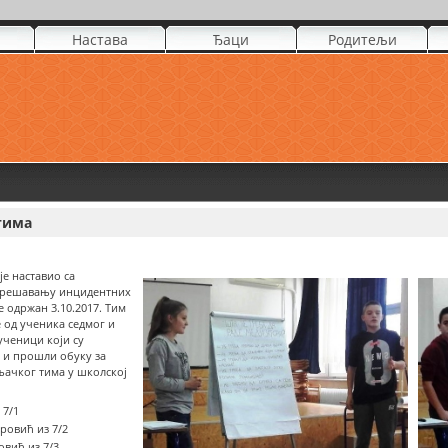
Настава
Ђаци
Родитељи
тима
е наставио са
и решавању инцидентних
е одржан 3.10.2017. Тим
 од ученика седмог и
ученици који су
 и прошли обуку за
ачког тима у школској
 7/1
ровић из 7/2
вић из 7/3