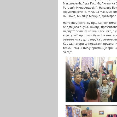
Максимовић, Лука Пашић, Ангелина С
Рутовић, Нина Андрејић, Наталија Бо
Појужина Јелена, Милица Максимовић
Вишњић, Милица Мандић, Димитров К
На трећем састанку Вршњачког тима о
се одвијала обука. Такође, презентова
медијаторских вештина и техника, а у
који су већ прошли обуку. На том сас
одељењима у договору са одељењским 
Координатори су подржали предлог и 
терминима. У циљу промоције вршњачк
за сајт.