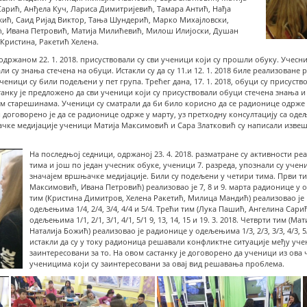
арић, Анђела Куч, Лариса Димитријевић, Тамара Антић, Нађа
жић, Саид Ријад Виктор, Тања Шундерић, Марко Михајловски,
, Ивана Петровић, Матија Милићевић, Милош Илијоски, Душан
ристина, Ракетић Хелена.
држаном 22. 1. 2018. присуствовали су сви ученици који су прошли обуку. Учесни
ли су знања стечена на обуци. Истакли су да су 11.и 12. 1. 2018 биле реализован
ченици су били подељени у пет група. Трећег дана, 17. 1. 2018, обуци су присус
танку је предложено да сви ученици који су присуствовали обуци стечена знања и 
старешинама. Ученици су сматрали да би било корисно да се радионице одрже и 
договорено је да се радионице одрже у марту, уз претходну консултацију са оде
е медијације ученици Матија Максимовић и Сара Златковић су написали извешта
На последњој седници, одржаној 23. 4. 2018. разматране су активности 
тима и још по један учесник обуке, ученици 7. разреда, упознали су ученике
значајем вршњачке медијације. Били су подељени у четири тима. Први 
Максимовић, Ивана Петровић) реализовао је 7, 8 и 9. марта радионице у оде
тим (Кристина Димитров, Хелена Ракетић, Милица Мандић) реализовао је 12
одељењима 1/4, 2/4, 3/4, 4/4 и 5/4. Трећи тим (Лука Пашић, Ангелина Сари
одељењима 1/1, 2/1, 3/1, 4/1, 5/1 9, 13, 14, 15 и 19. 3. 2018. Четврти тим (
Наталија Божић) реализовао је радионице у одељењима 1/3, 2/3, 3/3, 4/3, 5/3
истакли да су у току радионица решавали конфликтне ситуације међу уче
заинтересовани за то. На овом састанку је договорено да ученици из ова
ученицима који су заинтересовани за овај вид решавања проблема.