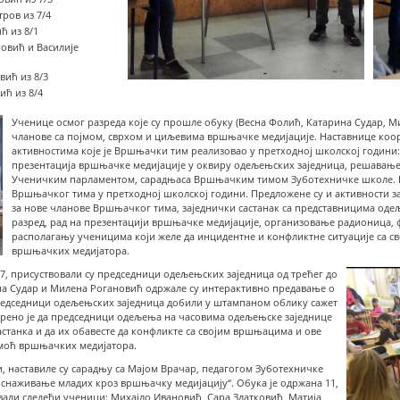
ров из 7/4
ћ из 8/1
овић и Василије
вић из 8/3
ић из 8/4
Ученице осмог разреда које су прошле обуку (Весна Фолић, Катарина Судар, М
чланове са појмом, сврхом и циљевима вршњачке медијације. Наставнице коор
активностима које је Вршњачки тим реализовао у претходној школској години
презентација вршњачке медијације у оквиру одељењских заједница, решавање
Ученичким парламентом, сарадњаса Вршњачким тимом Зуботехничке школе. П
Вршњачког тима у претходној школској години. Предложене су и активности з
за нове чланове Вршњачког тима, заједнички састанак са представницима одељ
разред, рад на презентацији вршњачке медијације, организовање радионица, 
располагању ученицима који желе да инцидентне и конфликтне ситуације са с
вршњачких медијатора.
017, присуствовали су председници одељењских заједница од трећег до
на Судар и Милена Рогановић одржале су интерактивно предавање о
председници одељењских заједница добили у штампаном облику сажет
рено је да председници одељења на часовима одељењске заједнице
састанка и да их обавесте да конфликте са својим вршњацима и ове
моћ вршњачких медијатора.
, наставиле су сарадњу са Мајом Врачар, педагогом Зуботехничке
снаживање младих кроз вршњачку медијацију“. Обука је одржана 11,
твовали следећи ученици: Михајло Ивановић, Сара Златковић, Матија