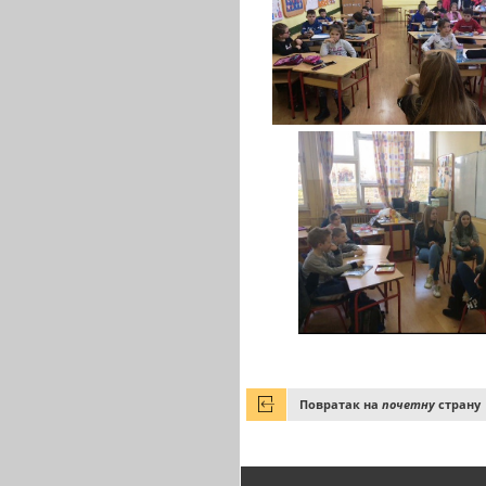
Повратак на
почетну
страну