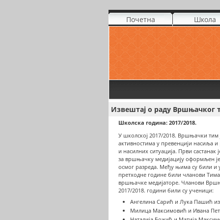
Почетна
Школа
Извештај о раду Вршњачког 
Школска година: 2017/2018.
У школској 2017/2018. Вршњачки тим ј
активностима у превенцији насиља 
и насилних ситуација. Први састанак ј
за вршњачку медијацију оформљен је
осмог разреда. Међу њима су били и 
претходне године били чланови Тима
вршњачке медијаторе. Чланови Вршњ
2017/2018. години били су ученици:
Ангелина Сарић и Лука Пашић из
Милица Максимовић и Ивана Пет
Наталија Божић и Матија Максимо