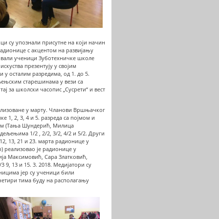
ци су упознали присутне на који начин
е радионице с акцентом на развијању
твовали ученици Зуботехничке школе
искуства презентују у својим
у осталим разредима, од 1. до 5.
љењским старешинама у вези са
ј за школски часопис „Сусрети“ и вест
реализоване у марту. Чланови Вршњачког
 1, 2, 3, 4 и 5. разреда са појмом и
тим (Тања Шундерић, Милица
љењима 1/2 , 2/2, 3/2, 4/2 и 5/2. Други
, 13, 21 и 23. марта радионице у
ћ) реализовао је радионице у
Матија Максимовић, Сара Златковић,
 9, 13 и 15. 3. 2018. Медијатори су
ницима јер су ученици били
 четири тима буду на располагању