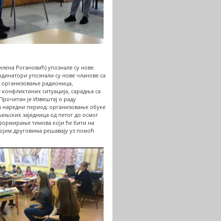
илена Рогановић) упознале су нове
динатори упознали су нове чланове са
: организовање радионица,
 конфликтиних ситуација, сарадња са
рочитан је Извештај о раду
а наредни период: организовање обуке
ењских заједница од петог до осмог
формирање тимова који ће бити на
војим друговима решавају уз помоћ