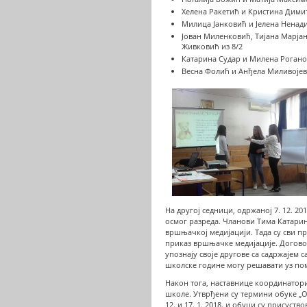
Хелена Ракетић и Кристина Димит
Милица Јанковић и Јелена Ненади
Јован Миленковић, Тијана Марјан
Живковић из 8/2
Катарина Судар и Милена Рогано
Весна Фолић и Анђела Миливојев
На другој седници, одржаној 7. 12. 2
осмог разреда. Чланови Тима Катари
вршњачкој медијацији. Тада су сви 
приказ вршњачке медијације. Догово
упознају своје другове са садржајем 
школске године могу решавати уз по
Након тога, наставнице координатори
школе. Утврђени су термини обуке „О
12. и 17. 1. 2018. и обуци су присус