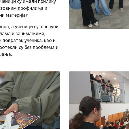
 Ученици су имали прилику
разовним профилима и
ни материјал.
вна, а ученици су, препуни
олама и занимањима,
и повратак ученика, као и
ротекли су без проблема и
шања.