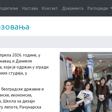
Родитељи
Настава
Контакт
Документа
Распореди
азовања
априла 2026. године, у
рнавац и Даниеле
 који је одржан у згради
ких студија, у
2 београдске државне и
нске, економске,
, Школа за дизајн
гу лепоте, Рачунарска