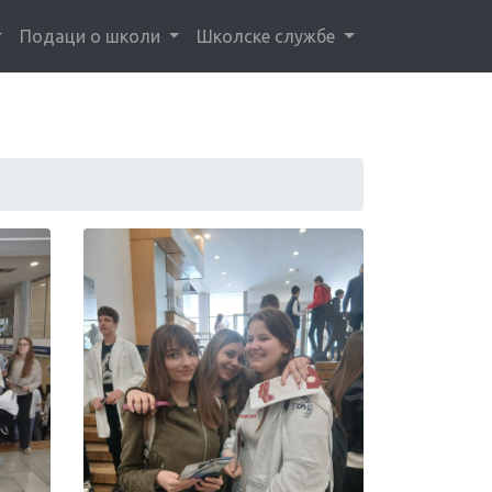
Подаци о школи
Школске службе