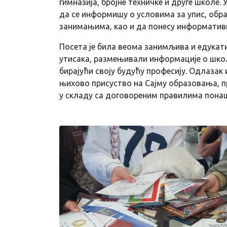
гимназија, бројне техничке и друге школе.
да се информишу о условима за упис, об
занимањима, као и да понесу информатив
Посета је била веома занимљива и едукати
утисака, размењивали информације о шк
бирајући своју будућу професију. Одлазак 
њихово присуство на Сајму образовања, п
у складу са договореним правилима пона