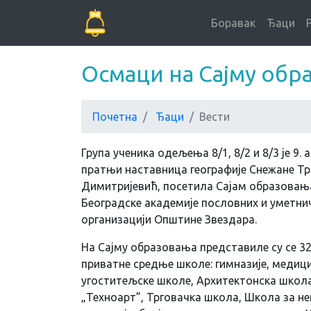
Боравак
Ђаци
Осмаци на Сајму обр
Почетна
Ђаци
Вести
Група ученика одељења 8/1, 8/2 и 8/3 је 9. 
пратњи наставница географије Снежане Т
Димитријевић, посетила Сајам образовања,
Београдске академије пословних и уметнич
организацији Општине Звездара.
На Сајму образовања представиле су се 3
приватне средње школе: гимназије, медици
угоститељске школе, Архитектонска школа
„Техноарт”, Трговачка школа, Школа за не