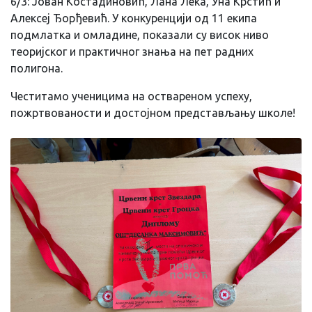
6/3: Јован Костадиновић, Лана Лека, Уна Крстић и
Алексеј Ђорђевић. У конкуренцији од 11 екипа
подмлатка и омладине, показали су висок ниво
теоријског и практичног знања на пет радних
полигона.
Честитамо ученицима на оствареном успеху,
пожртвованости и достојном представљању школе!