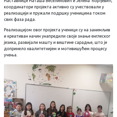
Наставници Наташа Веселиновић и Јелена Ђорђевић,
координатори пројекта активно су учествовали у
реализацији и пружали подршку ученицима током
свих фаза рада.
Реализацијом овог пројекта ученици су на занимљив
и креативан начин унапредили своје знање енглеског
језика, развијали машту и вештине сарадње, што је
допринело квалитетнијем и мотивишућем процесу
учења.