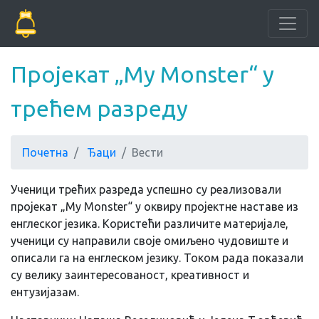
Пројекат „My Monster“ у
трећем разреду
Почетна
Ђаци
Вести
Ученици трећих разреда успешно су реализовали
пројекат „My Monster“ у оквиру пројектне наставе из
енглеског језика. Користећи различите материјале,
ученици су направили своје омиљено чудовиште и
описали га на енглеском језику. Током рада показали
су велику заинтересованост, креативност и
ентузијазам.