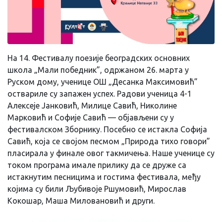
На 14. Фестивалу поезије београдских основних
школа „Мали победник”, одржаном 26. марта у
Руском дому, ученице ОШ „Десанка Максимовић”
оствариле су запажен успех. Радови ученица 4-1
Алексеје Јанковић, Милице Савић, Николине
Марковић и Софије Савић — објављени су у
фестивалском Зборнику. Посебно се истакла Софија
Савић, која се својом песмом „Природа тихо говори”
пласирала у финале овог такмичења. Наше ученице су
током програма имале прилику да се друже са
истакнутим песницима и гостима фестивала, међу
којима су били Љубивоје Ршумовић, Мирослав
Кокошар, Маша Миловановић и други.