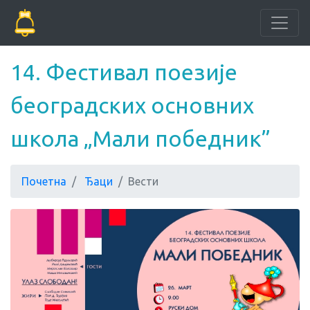
14. Фестивал поезије
београдских основних
школа „Мали победник”
Почетна
Ђаци
Вести