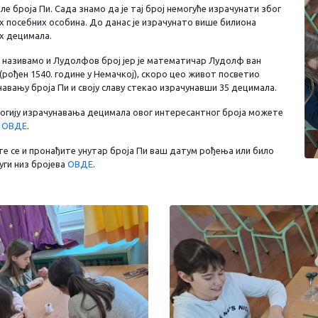
е броја Пи. Сада знамо да је тај број немогуће израчунати због
х посебних особина. До данас је израчунато више билиона
х децимала.
и називамо и Лудолфов број јер је математичар Лудолф ван
(рођен 1540. године у Немачкој), скоро цео живот посветио
авању броја Пи и своју славу стекао израчунавши 35 децимала.
огију израчунавања децимала овог интересантног броја можете
и
ОВДЕ
.
те се и пронађите унутар броја Пи ваш датум рођења или било
уги низ бројева
ОВДЕ
.