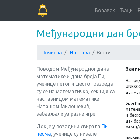
Боравак
Ђаци
Међународни дан бр
Почетна
Настава
Вести
Поводом Међународног дана
Зани
математике и дана броја Пи,
На пре
ученице петог и шестог разреда
UNESCO-
су се на математичкој секцији са
дан ма
наставницом математике
Број Пи
Наташом Милошевић,
матема
забављале уз разне игре.
је беск
дан бро
Док је у позадини свирала
Пи
месец/д
песма
, ученице су низале
Векови