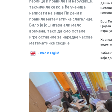
перлице и правиле Пи наруквице,
децимал
такмичиле се која ће ученица
његови
написати највише Пи речи и
његови
правиле математичке слагалице.
Број П
Било је још игара али мало
Цојлен 
времена, тако да смо остале
израчун
игре оставиле за наредне часове
Хронол
математичке секције.
видет
Забави
→ Read in English
који др