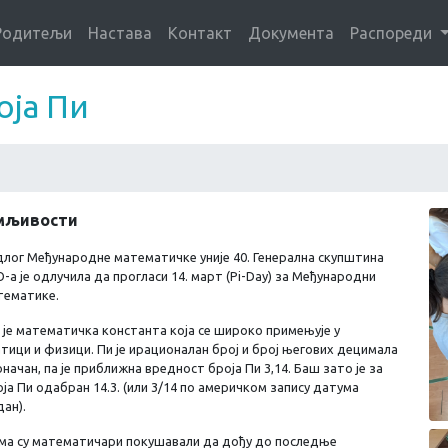
Родитељи
Настава
Контакт
Документа
Распореди
оја Пи
мљивости
длог Међународне математичке уније 40. Генерална скупштина
а је одлучила да прогласи 14. март (Pi-Day) за Међународни
тематике.
 је математичка константа која се широко примењује у
тици и физици. Пи је ирационалан број и број његових децимала
оначан, па је приближна вредност броја Пи 3,14. Баш зато је за
ја Пи одабран 14.3. (или 3/14 по америчком запису датума
ан).
ма су математичари покушавали да дођу до последње